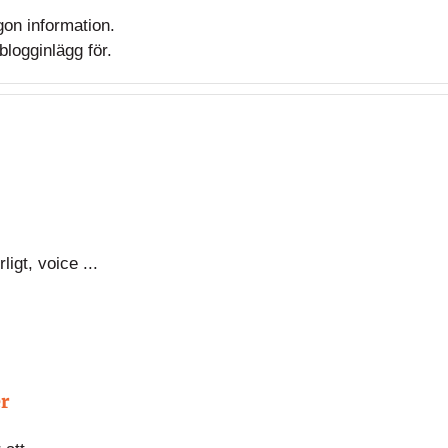
gon information.
blogginlägg för.
ligt, voice ...
er