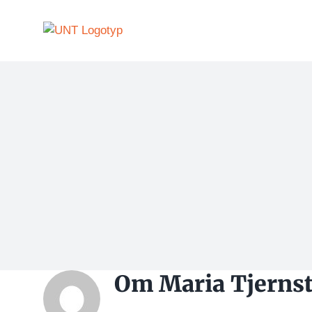
Fortsätt
till
innehållet
Om
Maria Tjerns