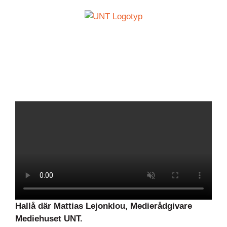
Fortsätt
till
innehållet
Hallå där Mattias Lejonklou, Medierådgivare
Mediehuset UNT.