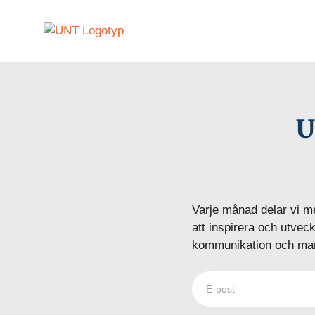
Fortsätt
till
innehållet
U
Varje månad delar vi m
att inspirera och utvec
kommunikation och mar