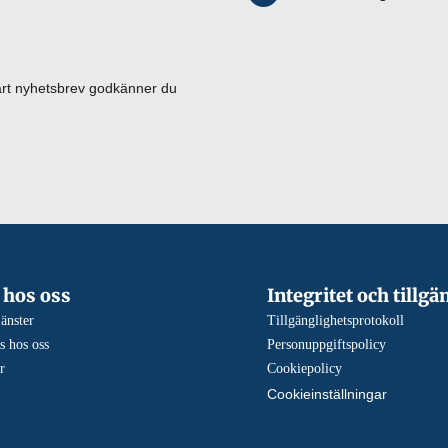
vårt nyhetsbrev godkänner du
 hos oss
Integritet och tillgä
jänster
Tillgänglighetsprotokoll
s hos oss
Personuppgiftspolicy
r
Cookiepolicy
Cookieinställningar