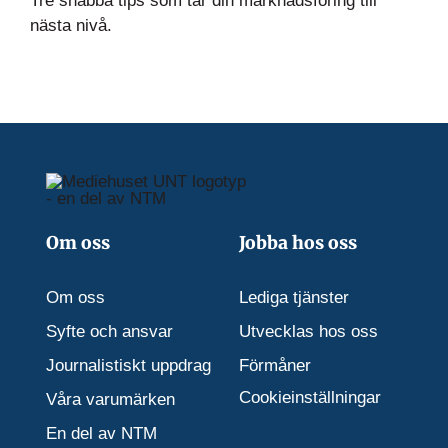
Tre snabba tips som tar din marknadsföring till
nästa nivå.
Om oss
Jobba hos oss
Om oss
Lediga tjänster
Syfte och ansvar
Utvecklas hos oss
Journalistiskt uppdrag
Förmåner
Cookieinställningar
Våra varumärken
En del av NTM