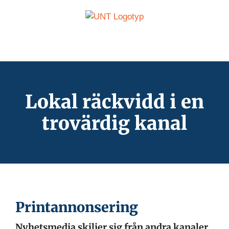
Fortsätt
till
innehållet
Lokal räckvidd i en
trovärdig kanal
Printannonsering
Nyhetsmedia skiljer sig från andra kanaler,